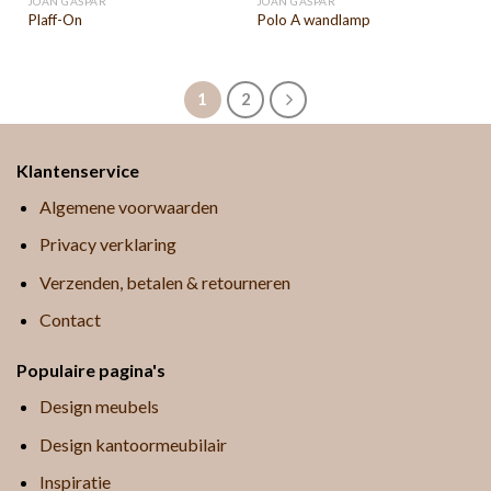
JOAN GASPAR
JOAN GASPAR
Plaff-On
Polo A wandlamp
1
2
Klantenservice
Algemene voorwaarden
Privacy verklaring
Verzenden, betalen & retourneren
Contact
Populaire pagina's
Design meubels
Design kantoormeubilair
Inspiratie