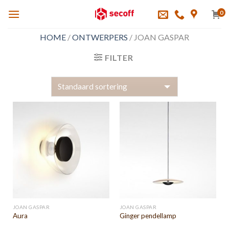
Skip
0
to
content
HOME
/
ONTWERPERS
/
JOAN GASPAR
FILTER
JOAN GASPAR
JOAN GASPAR
Aura
Ginger pendellamp