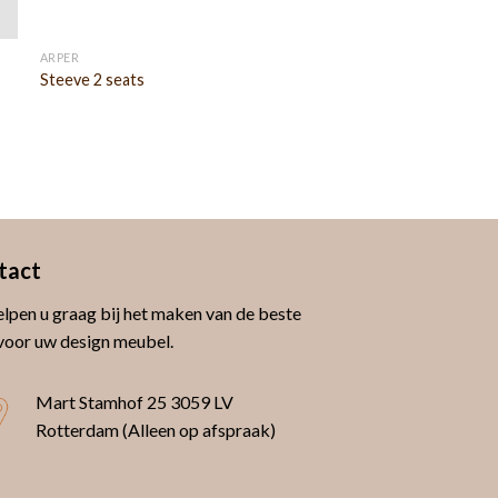
ARPER
Steeve 2 seats
tact
lpen u graag bij het maken van de beste
voor uw design meubel.
Mart Stamhof 25
3059 LV
Rotterdam (Alleen op afspraak)