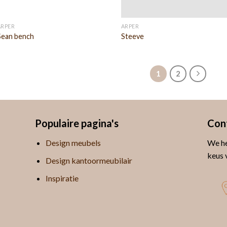
ARPER
ARPER
Sean bench
Steeve
1
2
Populaire pagina's
Con
Design meubels
We he
keus 
Design kantoormeubilair
Inspiratie