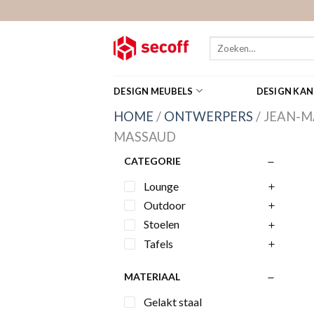
Skip
to
content
Zoeken
naar:
DESIGN MEUBELS
DESIGN KA
HOME
/
ONTWERPERS
/
JEAN-M
MASSAUD
CATEGORIE
Lounge
Outdoor
Stoelen
Tafels
MATERIAAL
Gelakt staal