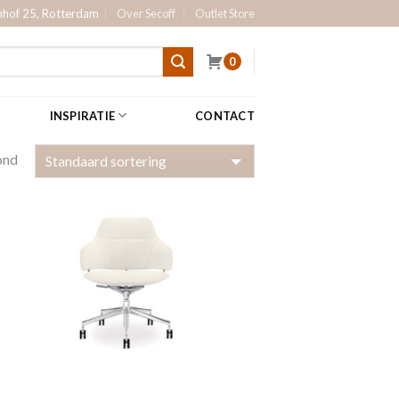
hof 25, Rotterdam
Over Secoff
Outlet Store
0
INSPIRATIE
CONTACT
ond