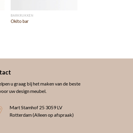
BARKRUKKEN
Okito bar
tact
lpen u graag bij het maken van de beste
voor uw design meubel.
Mart Stamhof 25
3059 LV
Rotterdam (Alleen op afspraak)