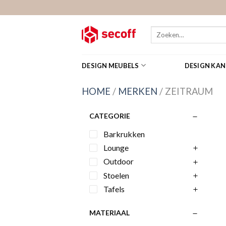
Skip
to
content
Zoeken
naar:
DESIGN MEUBELS
DESIGN KA
HOME
/
MERKEN
/
ZEITRAUM
CATEGORIE
Barkrukken
Lounge
Outdoor
Stoelen
Tafels
MATERIAAL