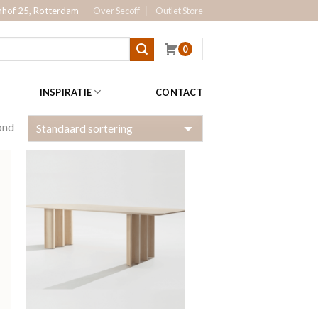
hof 25, Rotterdam
Over Secoff
Outlet Store
0
INSPIRATIE
CONTACT
ond