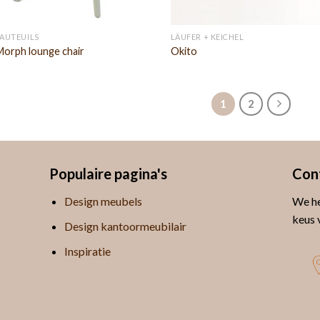
FAUTEUILS
LÄUFER + KEICHEL
Morph lounge chair
Okito
1
2
Populaire pagina's
Con
Design meubels
We he
keus 
Design kantoormeubilair
Inspiratie