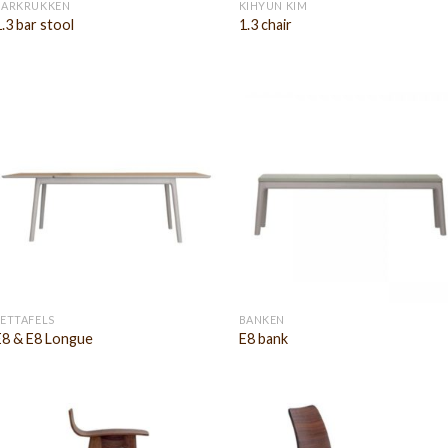
BARKRUKKEN
KIHYUN KIM
.3 bar stool
1.3 chair
EETTAFELS
BANKEN
E8 & E8 Longue
E8 bank