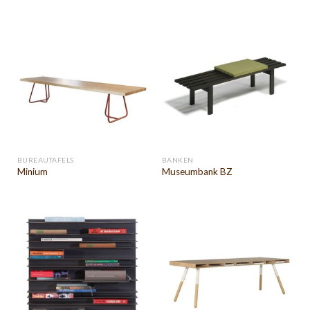
BUREAUTAFELS
BANKEN
Minium
Museumbank BZ