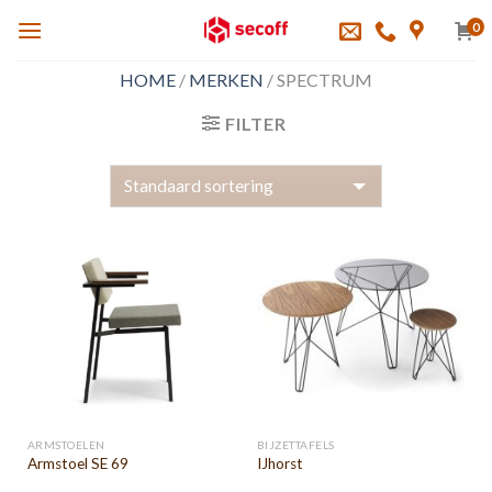
Skip
0
to
content
HOME
/
MERKEN
/
SPECTRUM
FILTER
ARMSTOELEN
BIJZETTAFELS
Armstoel SE 69
IJhorst