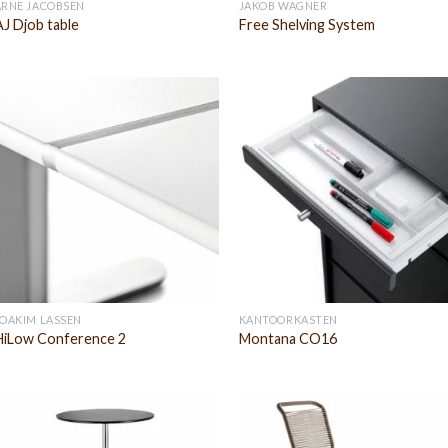
ARNE JACOBSEN
JAKOB WAGNER
AJ Djob table
Free Shelving System
JOAKIM LASSEN
KANTOORKASTEN
HiLow Conference 2
Montana CO16