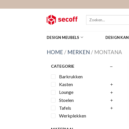
Skip
to
content
Zoeken
naar:
DESIGN MEUBELS
DESIGN KA
HOME
/
MERKEN
/
MONTANA
CATEGORIE
Barkrukken
Kasten
Lounge
Stoelen
Tafels
Werkplekken