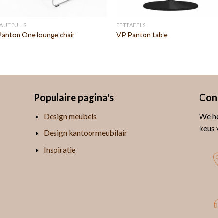
FAUTEUILS
EETTAFELS
Panton One lounge chair
VP Panton table
Populaire pagina's
Con
Design meubels
We he
keus 
Design kantoormeubilair
Inspiratie