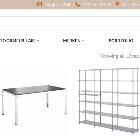
info@secoff.nl
010 262 20 10
Mart Stam
NTOORMEUBILAIR
MERKEN
PORTFOLIO
Showing all 12 resu