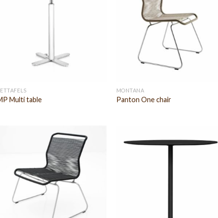
EETTAFELS
MONTANA
MP Multi table
Panton One chair