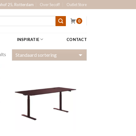
hof 25, Rotterdam
Over Secoff
Outlet Store
0
INSPIRATIE
CONTACT
lts