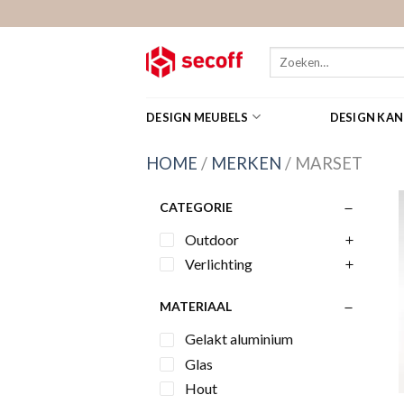
Skip
to
content
Zoeken
naar:
DESIGN MEUBELS
DESIGN KA
HOME
/
MERKEN
/
MARSET
CATEGORIE
Outdoor
Verlichting
MATERIAAL
Gelakt aluminium
Glas
Hout