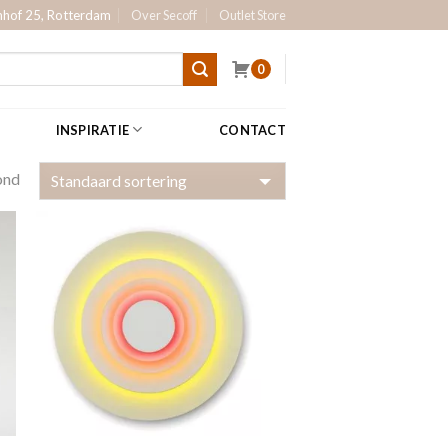
hof 25, Rotterdam
Over Secoff
Outlet Store
0
INSPIRATIE
CONTACT
ond