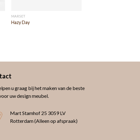
MARSET
Hazy Day
tact
lpen u graag bij het maken van de beste
voor uw design meubel.
Mart Stamhof 25
3059 LV
Rotterdam (Alleen op afspraak)