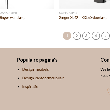
JOAN GASPAR
JOAN GASPAR
Ginger wandlamp
Ginger XL42 – XXL60 vloerlamp
1
2
3
4
Populaire pagina's
Con
Design meubels
We he
keus 
Design kantoormeubilair
Inspiratie