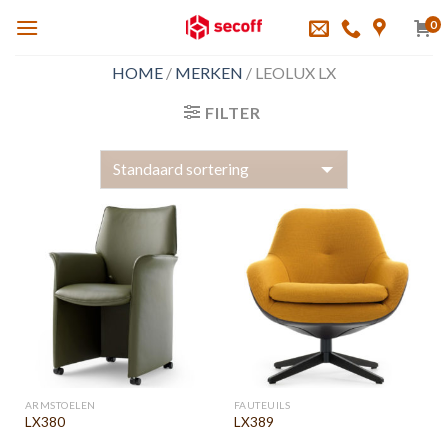
Skip
0
to
content
HOME
/
MERKEN
/
LEOLUX LX
FILTER
ARMSTOELEN
FAUTEUILS
LX380
LX389