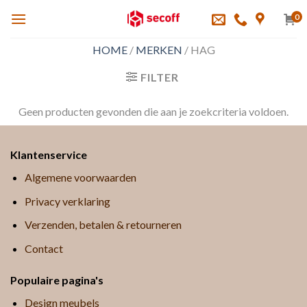
Skip
0
to
content
HOME
/
MERKEN
/
HAG
FILTER
Geen producten gevonden die aan je zoekcriteria voldoen.
Klantenservice
Algemene voorwaarden
Privacy verklaring
Verzenden, betalen & retourneren
Contact
Populaire pagina's
Design meubels