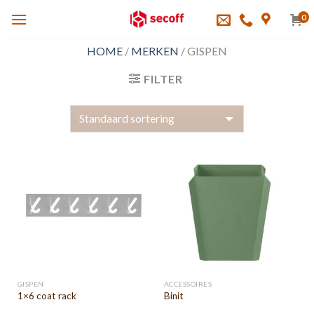
Skip
0
to
content
HOME
/
MERKEN
/
GISPEN
FILTER
GISPEN
ACCESSOIRES
1×6 coat rack
Binit